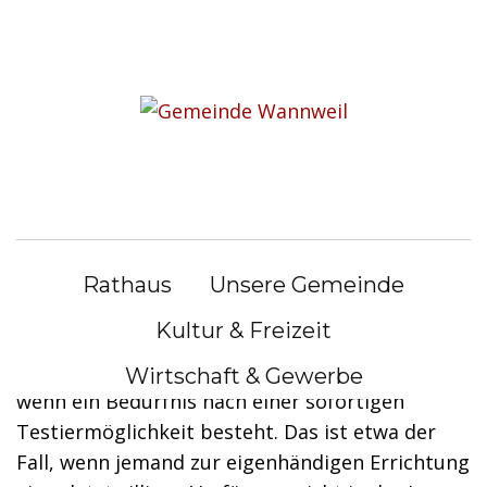
S
k
Sie befinden sich hier:
i
Bürgerservice
|
Lebenslagen
p
t
Lebenslagen
o
c
o
Außerordentliches Testament
n
(Nottestament)
Rathaus
Unsere Gemeinde
t
e
Kultur & Freizeit
Das Nottestament ist eine besondere Form des
n
Testaments. Ein solches kann verfasst werden,
Wirtschaft & Gewerbe
t
wenn ein Bedürfnis nach einer sofortigen
Testiermöglichkeit besteht. Das ist etwa der
Fall, wenn jemand zur eigenhändigen Errichtung