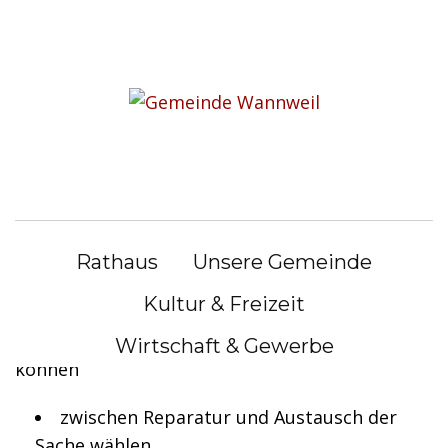
S
k
Sie befinden sich hier:
i
Bürgerservice
|
Lebenslagen
p
t
Lebenslagen
o
c
o
Rechte beim Kauf einer
n
mangelhaften Sache
Rathaus
Unsere Gemeinde
t
e
Kultur & Freizeit
Ist eine Sache, die Sie gekauft haben,
n
mangelhaft, haben Sie folgende Rechte: Sie
Wirtschaft & Gewerbe
t
können
zwischen Reparatur und Austausch der
Sache wählen,