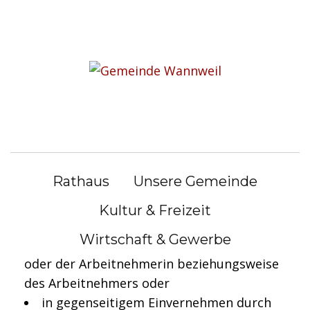
S
k
Sie befinden sich hier:
i
Bürgerservice
|
Lebenslagen
p
t
Lebenslagen
o
c
o
Abfindungen
n
Rathaus
Unsere Gemeinde
t
Unbefristete Arbeitsverhältnisse enden in der
e
Kultur & Freizeit
Regel:
n
Wirtschaft & Gewerbe
t
durch Kündigung seitens des Arbeitgebers
oder der Arbeitnehmerin beziehungsweise
des Arbeitnehmers oder
in gegenseitigem Einvernehmen durch