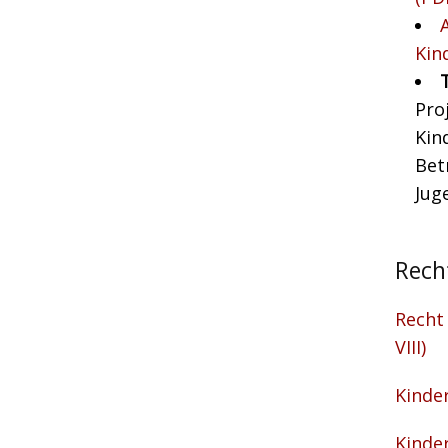
Kin
Pro
Kin
Bet
Jug
Rech
Recht 
VIII)
Kinde
Kinde