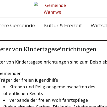
rservice
Gemeinderat
Bekanntmachun
Gemein
gen
ter &
Ortsrecht
Gemein
ilungen
Abfall &
er
sere Gemeinde
Kultur & Freizeit
Wirtsc
Entsorgung
eter von Kindertageseinrichtungen
ter von Kindertageseinrichtungen sind zum Beispiel:
Gemeinden
Träger der freien Jugendhilfe
Kirchen und Religionsgemeinschaften des
öffentlichen Rechts
Verbände der freien Wohlfahrtspflege
(beispielsweise Caritas, Diakonie, Arbeiterwohlfah