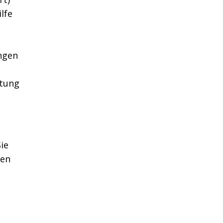
lfe
ngen
htung
ie
gen