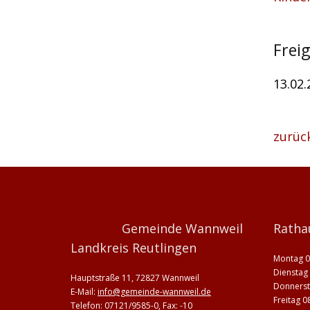
Frei
13.02
zurüc
Gemeinde Wannweil
Ratha
Landkreis Reutlingen
Montag 0
Dienstag 
Hauptstraße 11, 72827 Wannweil
Donnerst
E-Mail:
info@gemeinde-wannweil.de
Freitag 0
Telefon: 07121/9585-0, Fax: -10