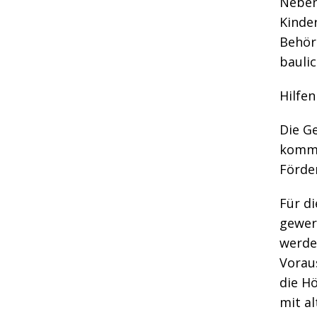
Neben
Kinde
Behör
bauli
Hilfen
Die G
kommu
Förde
Für di
gewer
werden
Vorau
die H
mit a