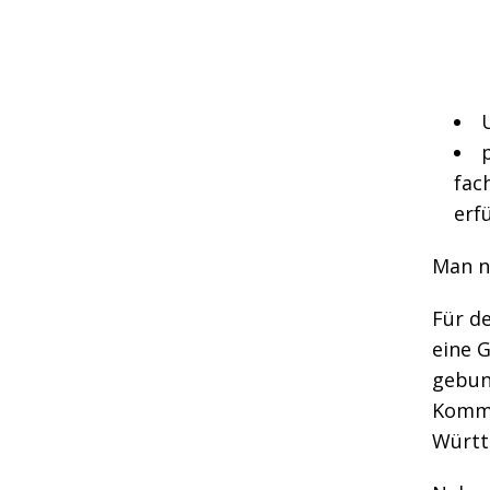
fac
erfü
Man n
Für d
eine 
gebund
Kommu
Württ