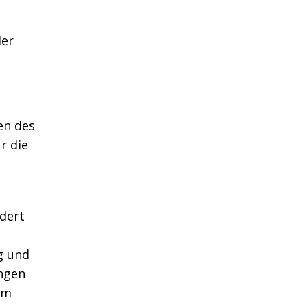
er
en des
r die
dert
g und
ungen
im