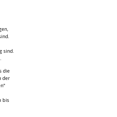
gen,
ind.
 sind.
.
 die
n der
en"
 bis