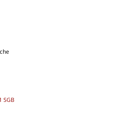
iche
 1 SGB