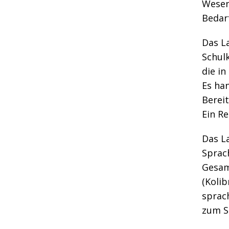
Wesent
Bedar
Das L
Schul
die i
Es han
Bereit
Ein R
Das L
Sprac
Gesam
(Koli
sprac
zum Sc