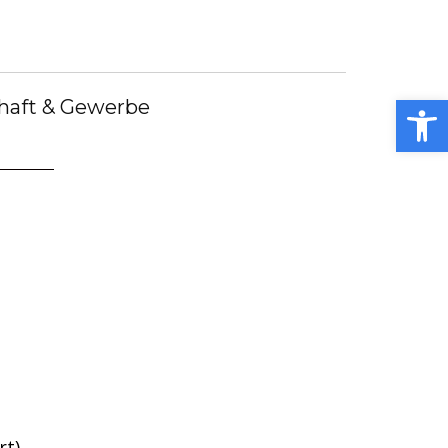
debote
Bürgermeister
Kummerkasten
debüch
Stellenangebote
Notdienste
ei
Open toolbar
haft & Gewerbe
rt)