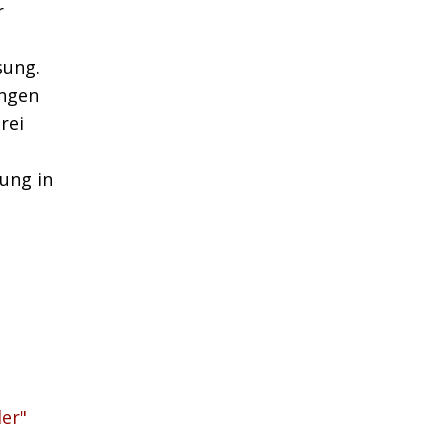
r
sung.
ungen
rei
ung in
er"