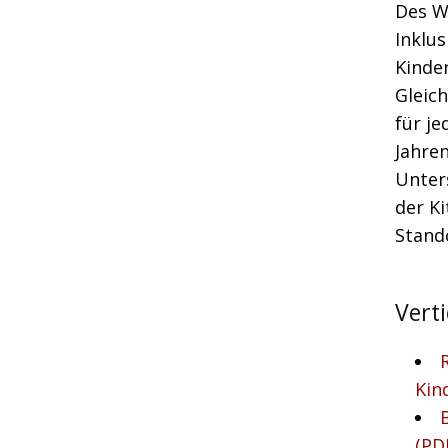
Des W
Inklus
Kinde
Gleich
für je
Jahre
Unter
der Ki
Stand
Vert
Kin
(PD