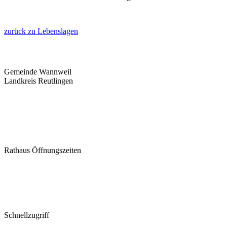
zurück zu Lebenslagen
Gemeinde Wannweil
Landkreis Reutlingen
Hauptstraße 11, 72827 Wannweil
E-Mail:
info@gemeinde-wannweil.de
Telefon: 07121/9585-0, Fax: -10
Rathaus Öffnungszeiten
Montag 08:00–12:00
Dienstag 08:00–12:00, 15:00–18:30
Donnerstag 08:00–12:00
Freitag 08:00–12:00
Mi / Sa / So: Geschlossen
Schnellzugriff