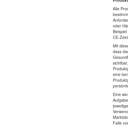
Alle Pro
bestimm
Anforder
oder Hän
Beispiel
CE-Zeic
Mit dies
dass da
Gesundh
sichtbar
Produkt
eine ben
Produkt
persönli
Eine wic
Aufgabe 
jeweili
Verwendu
Marktüb
Falle vo