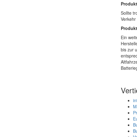
Produk
Sollte t
Verkehr 
Produk
Ein weit
Herstell
bis zur 
entsprec
Altfahrz
Batterie
Vert
in
M
Pr
E
Bu
Bu
V