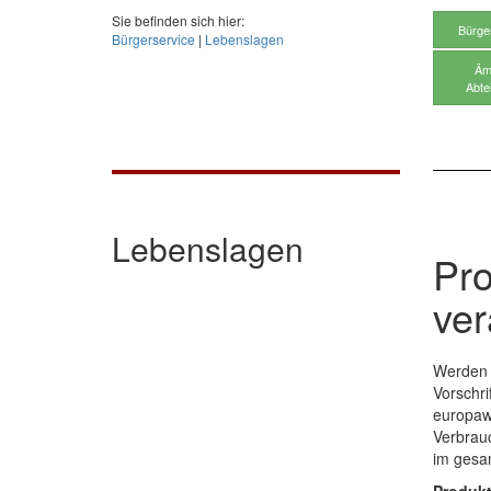
Sie befinden sich hier:
Bürge
Bürgerservice
|
Lebenslagen
Äm
Abte
Lebenslagen
Pro
ver
Werden 
Vorschri
europawe
Verbrauc
im gesa
Produkt