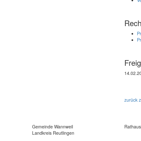
Rech
P
P
Frei
14.02.2
zurück 
Gemeinde Wannweil
Rathaus
Landkreis Reutlingen
Montag 0
Dienstag 