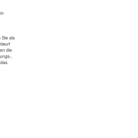
in
 Sie als
twurf
en die
kungs-,
 das