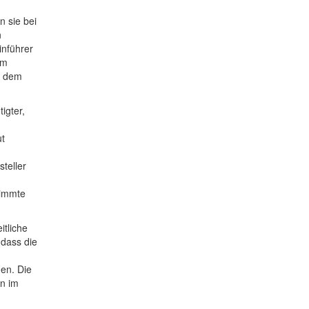
n sie bei
n
inführer
um
t dem
igter,
t
teller
timmte
itliche
 dass die
en. Die
n im