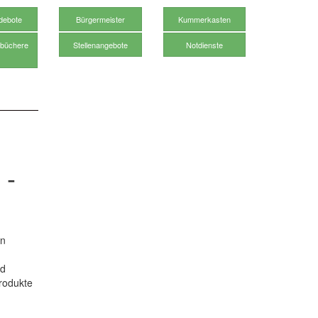
debote
Bürgermeister
Kummerkasten
büchere
Stellenangebote
Notdienste
 -
on
nd
rodukte