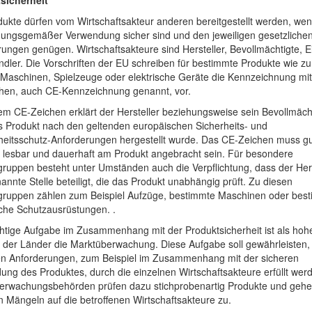
dukte dürfen vom Wirtschaftsakteur anderen bereitgestellt werden, wen
ungsgemäßer Verwendung sicher sind und den jeweiligen gesetzliche
ungen genügen. Wirtschaftsakteure sind Hersteller, Bevollmächtigte, E
dler. Die Vorschriften der EU schreiben für bestimmte Produkte wie z
 Maschinen, Spielzeuge oder elektrische Geräte die Kennzeichnung mi
hen, auch CE-Kennzeichnung genannt, vor.
em CE-Zeichen erklärt der Hersteller beziehungsweise sein Bevollmächt
s Produkt nach den geltenden europäischen Sicherheits- und
eitsschutz-Anforderungen hergestellt wurde. Das CE-Zeichen muss gu
, lesbar und dauerhaft am Produkt angebracht sein. Für besondere
gruppen
besteht unter Umständen auch die Verpflichtung, dass der Hers
annte Stelle beteiligt, die das Produkt unabhängig prüft
. Zu diesen
gruppen zählen zum Beispiel Aufzüge, bestimmte Maschinen oder bes
che Schutzausrüstungen. .
htige Aufgabe im Zusammenhang mit der Produktsicherheit ist als hohe
der Länder die Marktüberwachung. Diese Aufgabe soll gewährleisten,
gen Anforderungen, zum Beispiel im Zusammenhang mit der sicheren
ng des Produktes, durch die einzelnen Wirtschaftsakteure erfüllt werd
erwachungsbehörden prüfen dazu stichprobenartig Produkte und gehe
n Mängeln auf die betroffenen Wirtschaftsakteure zu.