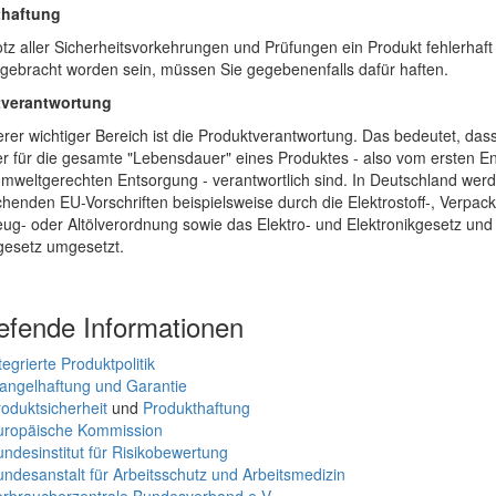
thaftung
rotz aller Sicherheitsvorkehrungen und Prüfungen ein Produkt fehlerhaft 
gebracht worden sein, müssen Sie gegebenenfalls dafür haften.
tverantwortung
erer wichtiger Bereich ist die Produktverantwortung. Das bedeutet, dass
er für die gesamte "Lebensdauer" eines Produktes - also vom ersten En
umweltgerechten Entsorgung - verantwortlich sind. In Deutschland werd
henden EU-Vorschriften beispielsweise durch die Elektrostoff-, Verpac
eug- oder Altölverordnung sowie das Elektro- und Elektronikgesetz und
gesetz umgesetzt.
iefende Informationen
tegrierte Produktpolitik
angelhaftung und Garantie
oduktsicherheit
und
Produkthaftung
uropäische Kommission
ndesinstitut für Risikobewertung
ndesanstalt für Arbeitsschutz und Arbeitsmedizin
erbraucherzentrale Bundesverband e.V.