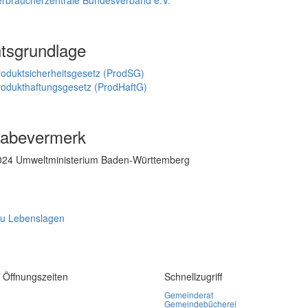
tsgrundlage
roduktsicherheitsgesetz (ProdSG)
rodukthaftungsgesetz (ProdHaftG)
gabevermerk
024 Umweltministerium Baden-Württemberg
zu Lebenslagen
 Öffnungszeiten
Schnellzugriff
8:00–12:00
Gemeinderat
08:00–12:00, 15:00–18:30
Gemeindebücherei