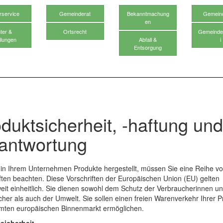
rservice
Gemeinderat
Bekanntmachung
Gemein
en
ter &
Ortsrecht
Gemeinde
ilungen
Abfall &
i
Entsorgung
duktsicherheit, -haftung und
antwortung
in Ihrem Unternehmen Produkte hergestellt, müssen Sie eine Reihe v
ften beachten. Diese Vorschriften der Europäischen Union (EU) gelten
it einheitlich. Sie dienen sowohl dem Schutz der Verbraucherinnen u
her als auch der Umwelt. Sie sollen einen freien Warenverkehr Ihrer P
mten europäischen Binnenmarkt ermöglichen.
sicherheit