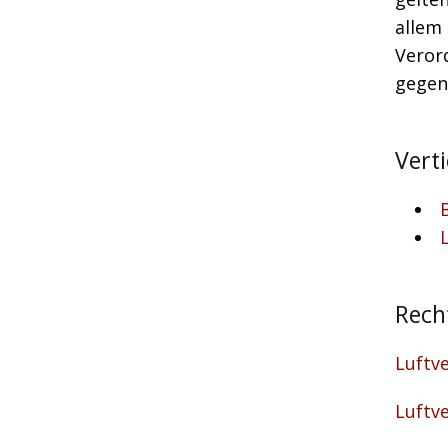
allem 
Veror
gegen
Vert
Rech
Luftv
Luftv