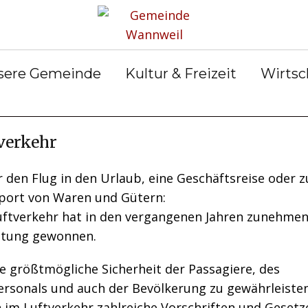
rservice
Gemeinderat
Bekanntmachun
Gemein
gen
ter &
Ortsrecht
Gemein
ilungen
Abfall &
er
sere Gemeinde
Kultur & Freizeit
Wirtsc
Entsorgung
verkehr
 den Flug in den Urlaub, eine Geschäftsreise oder 
port von Waren und Gütern:
uftverkehr hat in den vergangenen Jahren zunehme
tung gewonnen.
e größtmögliche Sicherheit der Passagiere, des
ersonals und auch der Bevölkerung zu gewährleisten
 im Luftverkehr zahlreiche Vorschriften und Gesetz