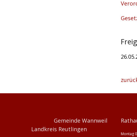
Veror
Geset
Frei
26.05.
zurüc
Gemeinde Wannweil
Ratha
Landkreis Reutlingen
Montag 0