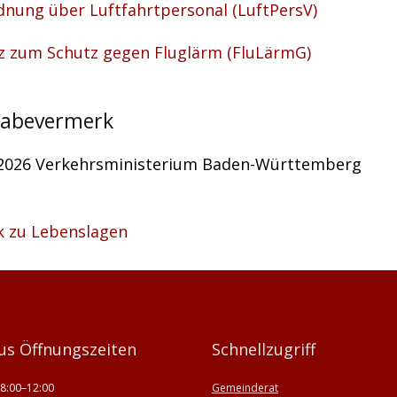
dnung über Luftfahrtpersonal (LuftPersV)
z zum Schutz gegen Fluglärm (FluLärmG)
gabevermerk
2026
Verkehrsministerium Baden-Württemberg
k zu Lebenslagen
us Öffnungszeiten
Schnellzugriff
8:00–12:00
Gemeinderat