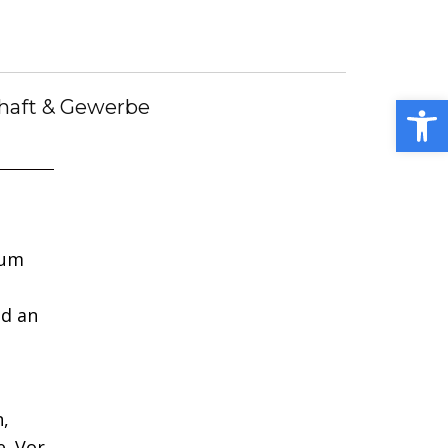
debote
Bürgermeister
Kummerkasten
debüch
Stellenangebote
Notdienste
ei
Open toolbar
haft & Gewerbe
zum
nd an
,
e. Vor