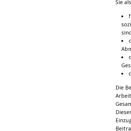
Sie a
soz
sind
Abm
Ges
Die B
Arbei
Gesam
Diesen
Einzug
Beitra