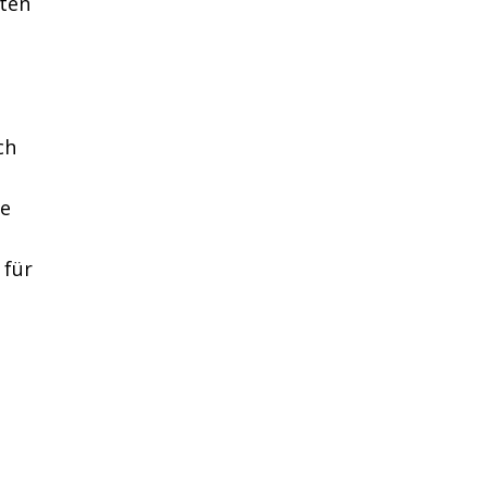
lten
ch
ze
 für
: