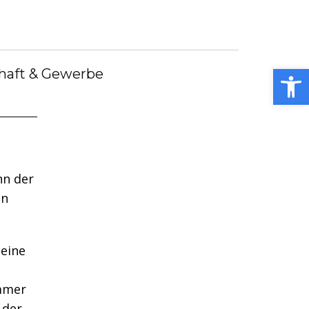
debote
Bürgermeister
Kummerkasten
debüch
Stellenangebote
Notdienste
ei
Open toolbar
haft & Gewerbe
nn der
en
 eine
mmer
 der