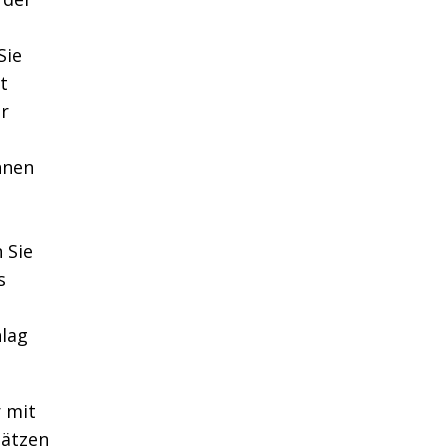
Sie
t
r
nnen
 Sie
s
u
hlag
 mit
lätzen