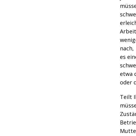
müsse
schwe
erlei
Arbei
wenige
nach,
es ein
schwe
etwa 
oder 
Teilt 
müsse
Zustän
Betrie
Mutte