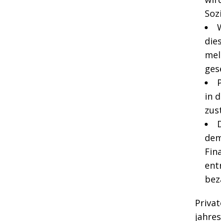
Soz
die
mel
ges
in 
zus
dem
Fin
ent
bez
Priva
jahre