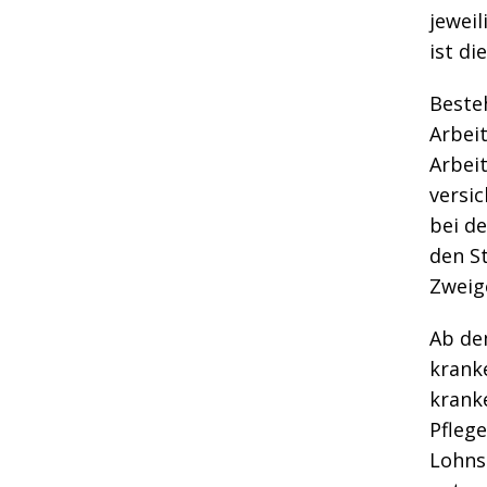
jewei
ist di
Beste
Arbei
Arbeit
versic
bei d
den St
Zweige
Ab dem
krank
krank
Pflege
Lohns