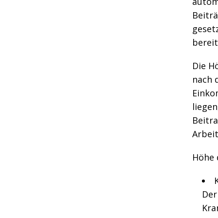
automa
Beitr
geset
berei
Die Hö
nach 
Einko
liegen
Beitr
Arbeit
Höhe 
Der
Kra