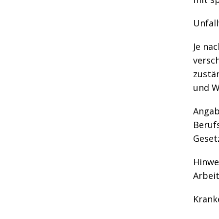
Unfal
Je nac
versc
zustän
und W
Angab
Beruf
Gesetz
Hinwe
Arbeit
Kranke