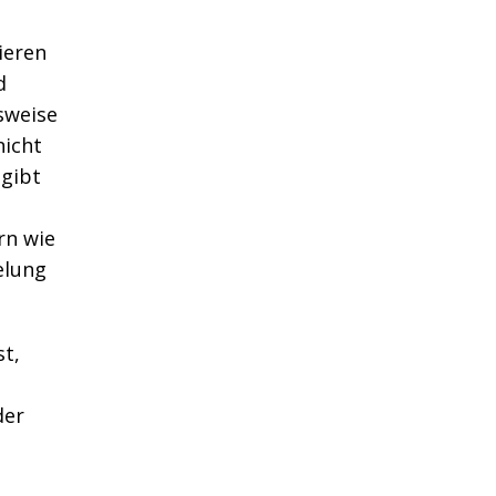
ieren
d
sweise
nicht
 gibt
rn wie
elung
st,
der