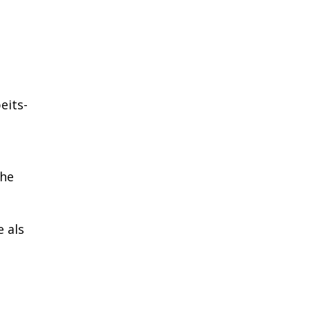
eits-
che
e als