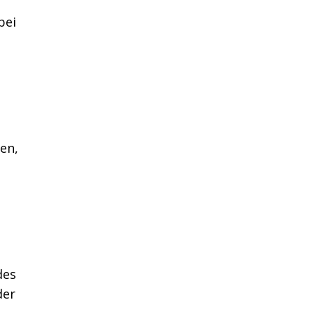
bei
en,
des
der