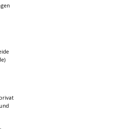
ngen
eide
le)
privat
 und