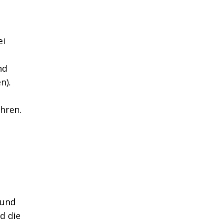
ei
nd
n).
hren.
 und
d die