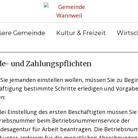
rservice
Gemeinderat
Bekanntmachun
Gemein
gen
ter &
Ortsrecht
Gemein
ilungen
Abfall &
er
sere Gemeinde
Kultur & Freizeit
Wirtsc
Entsorgung
e- und Zahlungspflichten
Sie jemanden einstellen wollen, müssen Sie zu Begi
äftigung bestimmte Schritte erledigen und Vorgab
en:
Bei Einstellung des ersten Beschäftigten müssen Sie
riebsnummer beim Betriebsnummernservice der
desagentur für Arbeit beantragen. Die Betriebsnu
d unter anderem für die monatlichen Abrechnungen