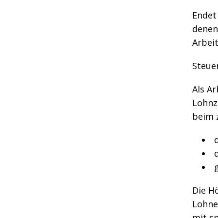
Endet 
denen
Arbei
Steue
Als Ar
Lohnz
beim 
Die H
Lohne
mit s