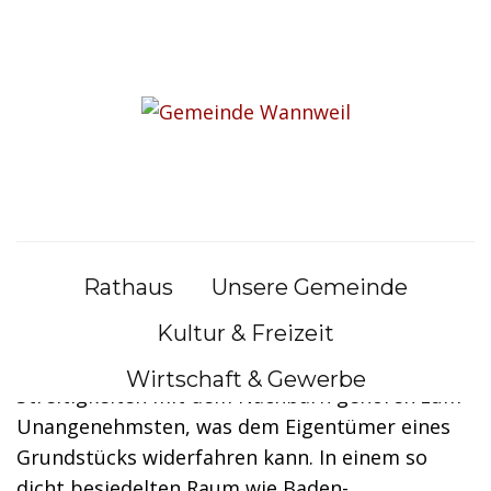
Skip to content
Sie befinden sich hier:
Bürgerservice
|
Lebenslagen
Lebenslagen
Nachbarschaft
Rathaus
Unsere Gemeinde
Kultur & Freizeit
Das Zusammenleben mit Nachbarn kann nicht
nur gesellig, sondern auch schwierig sein.
Wirtschaft & Gewerbe
Streitigkeiten mit dem Nachbarn gehören zum
Unangenehmsten, was dem Eigentümer eines
Grundstücks widerfahren kann. In einem so
dicht besiedelten Raum wie Baden-