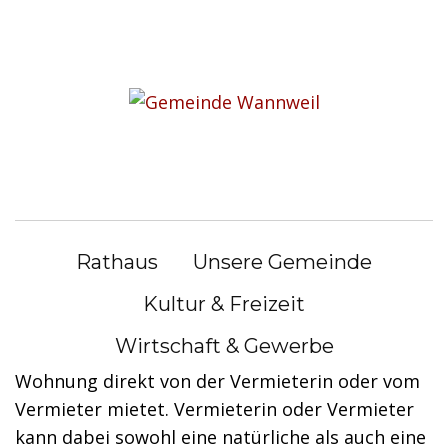
S
k
Sie befinden sich hier:
i
Bürgerservice
|
Lebenslagen
p
t
Lebenslagen
o
c
o
Art des Mietverhältnisses
n
Rathaus
Unsere Gemeinde
t
Es besteht ein Unterschied zwischen
e
Kultur & Freizeit
Hauptmiete und Untermiete.
n
Wirtschaft & Gewerbe
t
Hauptmieterin oder Hauptmieter ist, wer eine
Wohnung direkt von der Vermieterin oder vom
Vermieter mietet. Vermieterin oder Vermieter
kann dabei sowohl eine natürliche als auch eine