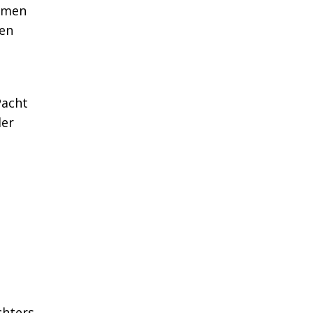
hmen
en
.
Pacht
der
chters