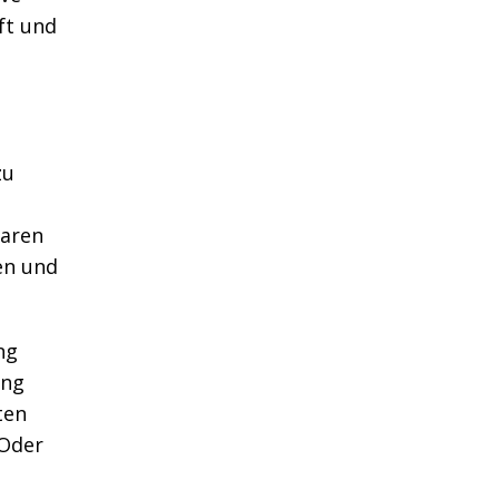
ft und
zu
baren
en und
ng
ung
ten
 Oder