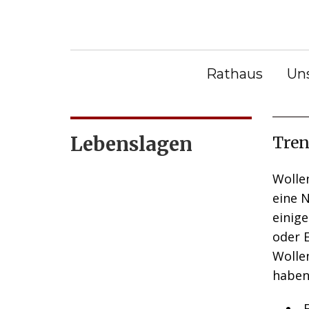
S
k
Sie befinden sich hier:
Bürge
i
Bürgerservice
|
Lebenslagen
Äm
p
Abte
Rathaus
Un
t
o
c
Lebenslagen
Tren
o
n
Wolle
t
eine N
e
einige
n
oder 
t
Wolle
haben