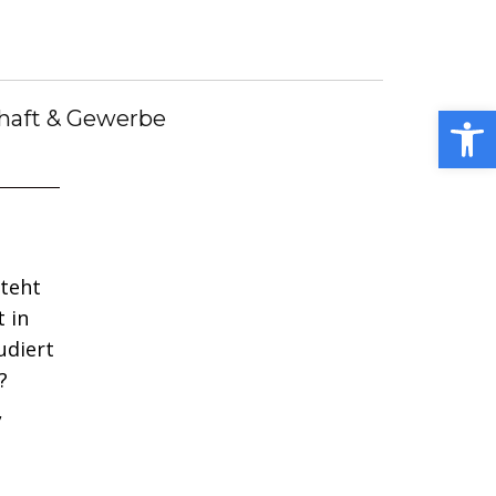
debote
Bürgermeister
Kummerkasten
debüch
Stellenangebote
Notdienste
ei
Open toolbar
haft & Gewerbe
steht
 in
udiert
?
,