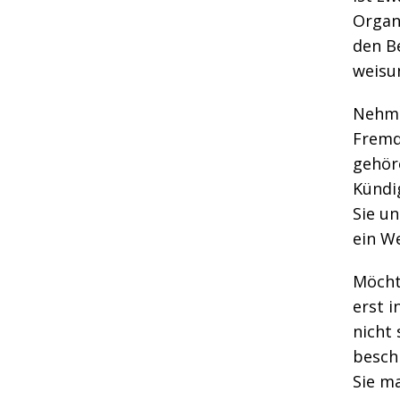
Organ
den B
weisu
Nehme
Fremd
gehöre
Kündi
Sie u
ein W
Möcht
erst i
nicht
besch
Sie m