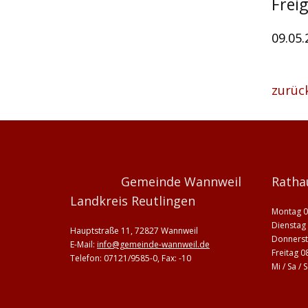
Frei
09.05
zurüc
Gemeinde Wannweil
Ratha
Landkreis Reutlingen
Montag 0
Dienstag 
Hauptstraße 11, 72827 Wannweil
Donnerst
E-Mail:
info@gemeinde-wannweil.de
Freitag 0
Telefon: 07121/9585-0, Fax: -10
Mi / Sa /