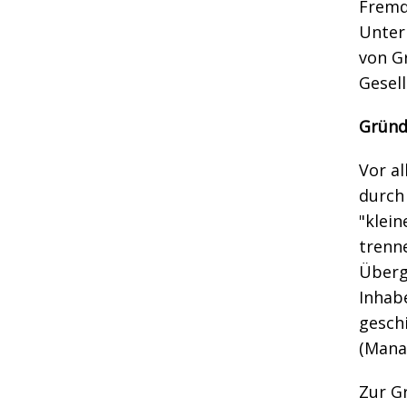
Fremd
Unter
von G
Gesel
Gründ
Vor a
durch
"klei
trenn
Überg
Inhab
gesch
(Mana
Zur G