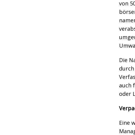
von 50
börse
namen
verabs
umgew
Umwan
Die N
durch 
Verfas
auch 
oder 
Verpa
Eine 
Manag