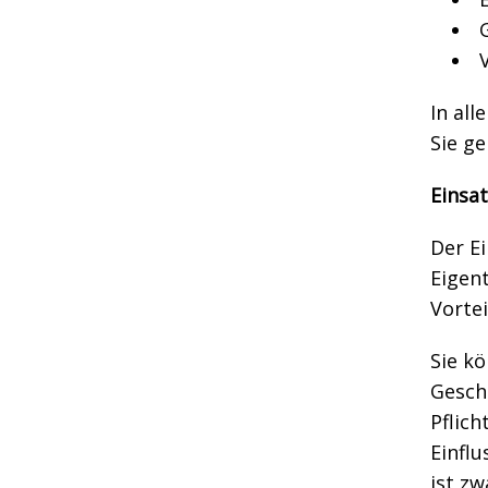
In al
Sie ge
Einsa
Der E
Eigen
Vortei
Sie k
Gesch
Pflic
Einfl
ist z