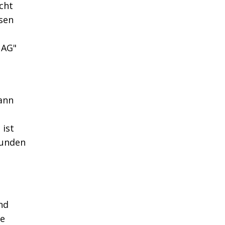
icht
sen
 AG"
ann
 ist
Kunden
nd
ie