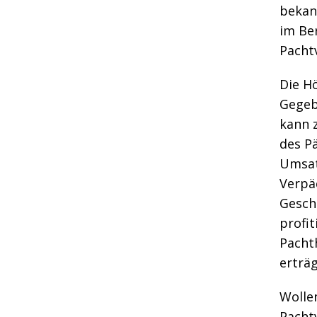
bekan
im Be
Pacht
Die Hö
Gegeb
kann z
des Pä
Umsat
Verpäc
Gesch
profit
Pacht
erträg
Wolle
Pachtv