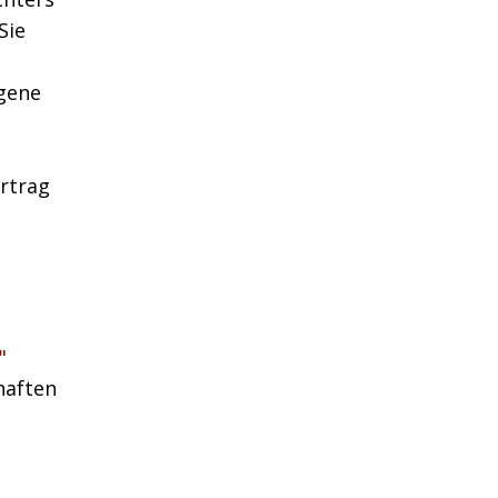
Sie
gene
rtrag
"
haften