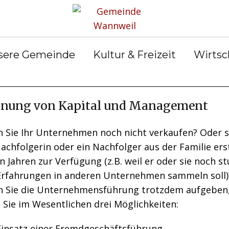
rservice
Gemeinderat
Bekanntmachun
Gemein
gen
ter &
Ortsrecht
Gemein
ilungen
Abfall &
er
sere Gemeinde
Kultur & Freizeit
Wirtsc
Entsorgung
nung von Kapital und Management
n Sie Ihr Unternehmen noch nicht verkaufen? Oder 
achfolgerin oder ein Nachfolger aus der Familie erst
n Jahren zur Verfügung (z.B. weil er oder sie noch st
Erfahrungen in anderen Unternehmen sammeln soll)
n Sie die Unternehmensführung trotzdem aufgeben
 Sie im Wesentlichen drei Möglichkeiten:
Einsatz einer Fremdgeschäftsführung