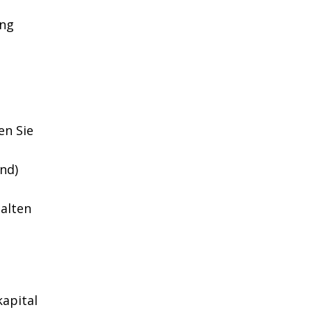
ung
en Sie
nd)
alten
apital