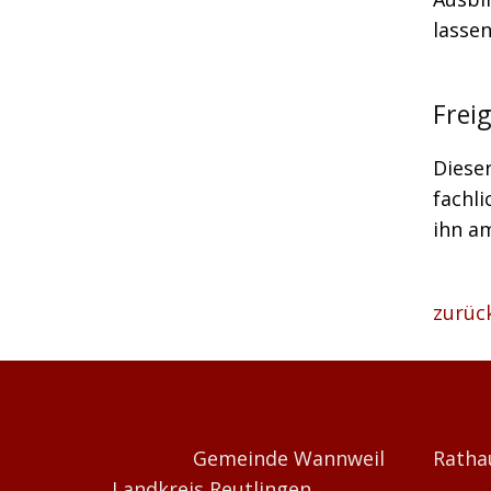
lassen
Frei
Diese
fachli
ihn am
zurüc
Gemeinde Wannweil
Ratha
Landkreis Reutlingen