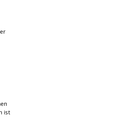
der
nen
 ist