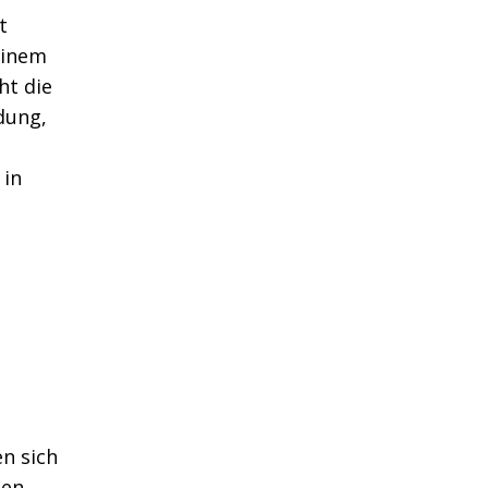
t
einem
t die
dung,
 in
n sich
ten