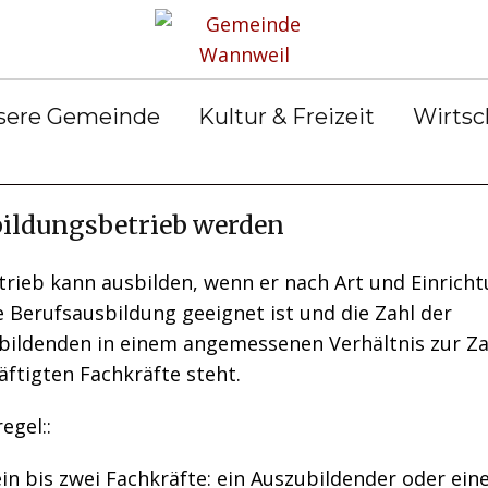
rservice
Gemeinderat
Bekanntmachun
Gemein
gen
ter &
Ortsrecht
Gemein
ilungen
Abfall &
er
sere Gemeinde
Kultur & Freizeit
Wirtsc
Entsorgung
ildungsbetrieb werden
trieb kann ausbilden, wenn er nach Art und Einrich
e Berufsausbildung geeignet ist und die Zahl der
bildenden in einem angemessenen Verhältnis zur Za
ftigten Fachkräfte steht.
egel::
ein bis zwei Fachkräfte: ein Auszubildender oder ein