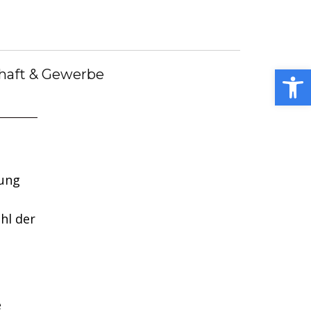
debote
Bürgermeister
Kummerkasten
debüch
Stellenangebote
Notdienste
ei
Open toolbar
haft & Gewerbe
tung
hl der
e