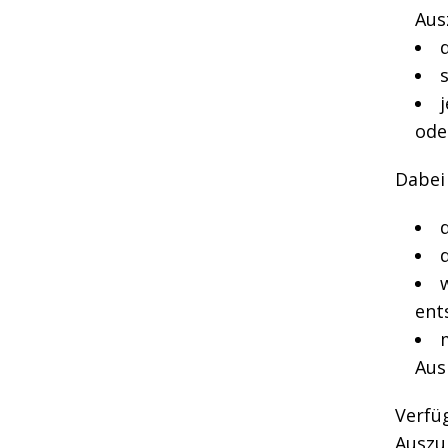
Aus
ode
Dabei 
ent
Aus
Verfüg
Auszub