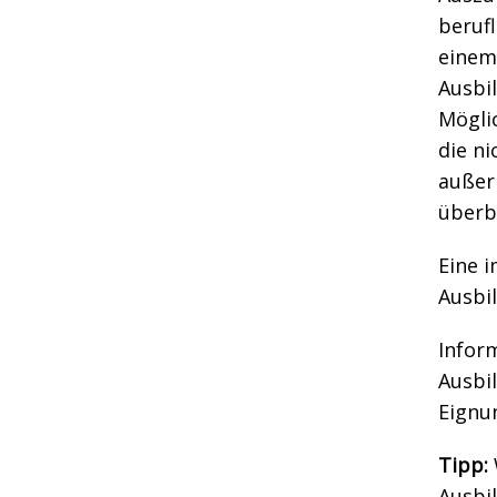
berufl
einem
Ausbi
Mögli
die n
außerh
überb
Eine i
Ausbil
Infor
Ausbil
Eignu
Tipp:
Ausbi