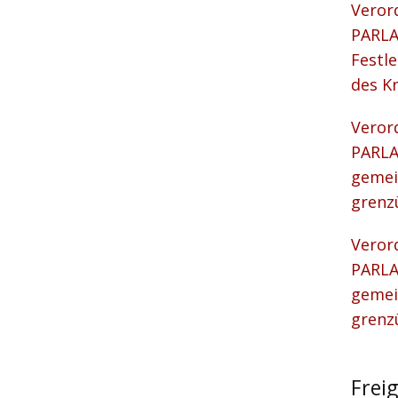
Veror
PARLA
Festl
des K
Veror
PARLA
gemei
grenz
Veror
PARLA
gemei
grenz
Frei