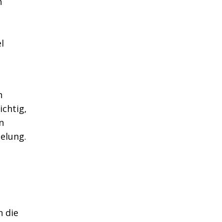
h
l
n
ichtig,
n
elung.
 die