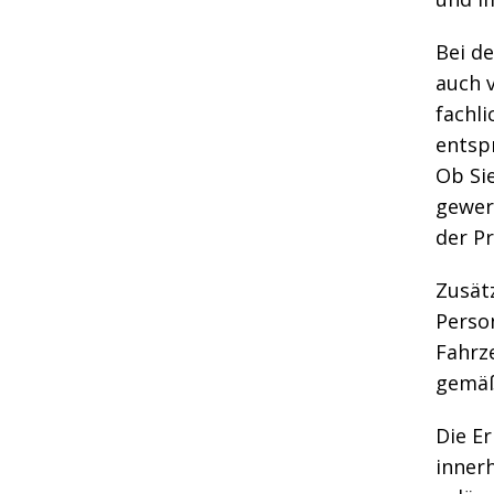
Bei d
auch v
fachli
entsp
Ob Si
gewer
der P
Zusätz
Perso
Fahrz
gemäß
Die Er
inner