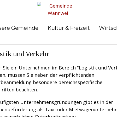
rservice
Gemeinderat
Bekanntmachun
Gemein
gen
ter &
Ortsrecht
Gemein
ilungen
Abfall &
er
sere Gemeinde
Kultur & Freizeit
Wirtsc
Entsorgung
stik und Verkehr
n Sie ein Unternehmen im Bereich "Logistik und Ver
en, müssen Sie neben der verpflichtenden
beanmeldung besondere bereichsspezifische
hriften beachten.
äufigsten Unternehmensgründungen gibt es in der
nenbeförderung als Taxi- oder Mietwagenunterneh
m gewerblichen Güterkraftverkehr.