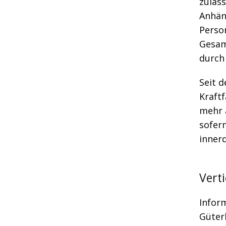
zuläs
Anhän
Perso
Gesam
durch 
Seit 
Kraft
mehr a
sofer
inner
Vert
Infor
Güter