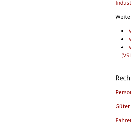
Indus
Weite
(VS
Rech
Perso
Güter
Fahre