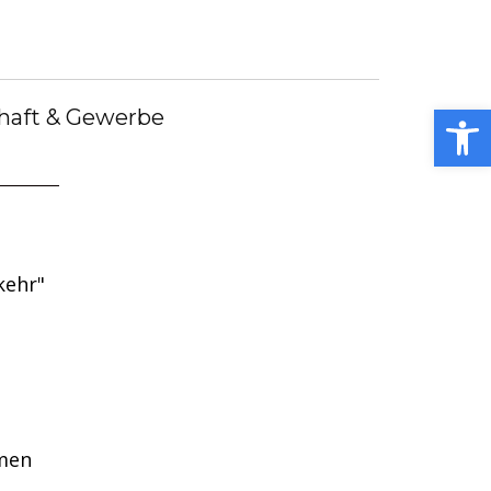
debote
Bürgermeister
Kummerkasten
debüch
Stellenangebote
Notdienste
ei
Open toolbar
haft & Gewerbe
kehr"
men