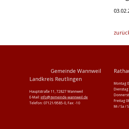
03.02
zurüc
Gemeinde Wannweil
Ratha
Landkreis Reutlingen
Montag 0
Dienstag 
Hauptstraße 11, 72827 Wannweil
Donnerst
E-Mail:
info@gemeinde-wannweil.de
Freitag 0
Telefon: 07121/9585-0, Fax: -10
Mi / Sa /