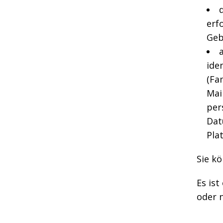
erf
Geb
a
ide
(Fa
Mai
per
Dat
Pla
Sie kö
Es ist
oder n