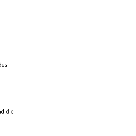
des
d die