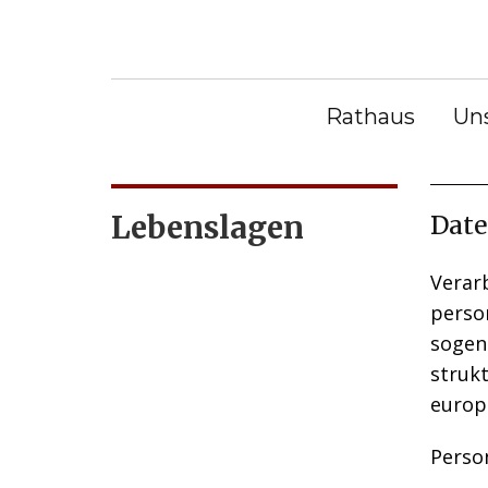
S
k
Sie befinden sich hier:
Bürge
i
Bürgerservice
|
Lebenslagen
Äm
p
Abte
Rathaus
Un
t
o
c
Lebenslagen
Date
o
n
Verarb
t
perso
e
sogen
n
strukt
t
europ
Perso