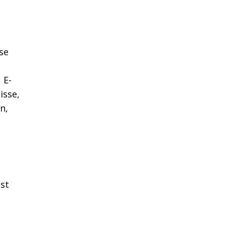
se
 E-
isse,
n,
ist