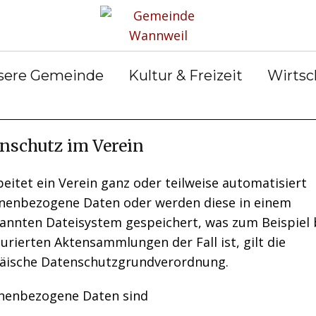
rservice
Gemeinderat
Bekanntmachun
Gemein
gen
ter &
Ortsrecht
Gemein
ilungen
Abfall &
er
sere Gemeinde
Kultur & Freizeit
Wirtsc
Entsorgung
nschutz im Verein
eitet ein Verein ganz oder teilweise automatisiert
nenbezogene Daten oder werden diese in einem
annten Dateisystem gespeichert, was zum Beispiel 
urierten Aktensammlungen der Fall ist, gilt die
äische Datenschutzgrundverordnung.
nenbezogene Daten sind