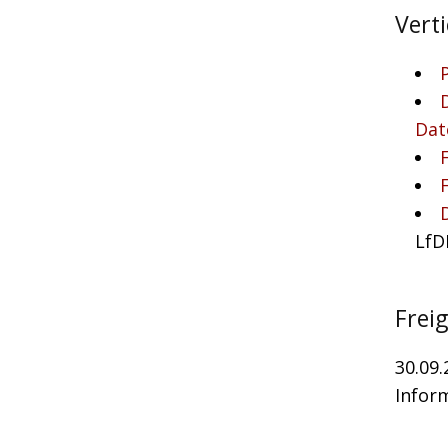
Vert
Dat
LfDI
Frei
30.09
Inform