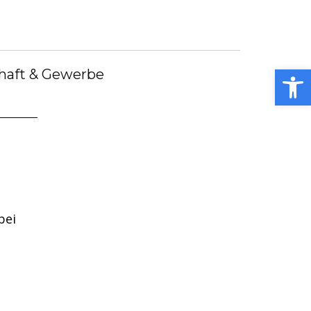
debote
Bürgermeister
Kummerkasten
debüch
Stellenangebote
Notdienste
ei
Open toolbar
haft & Gewerbe
bei