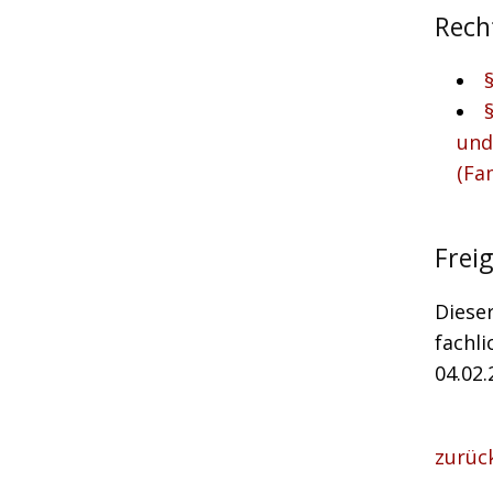
Rech
und
(Fa
Frei
Diese
fachli
04.02.
zurüc