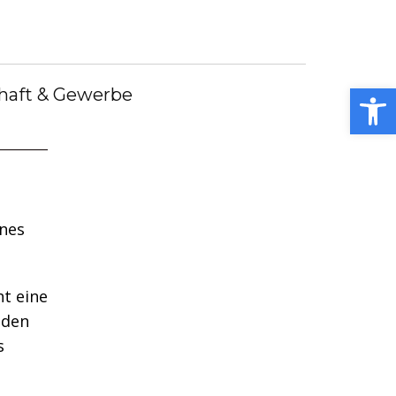
debote
Bürgermeister
Kummerkasten
debüch
Stellenangebote
Notdienste
ei
Open toolbar
haft & Gewerbe
ines
t eine
 den
s