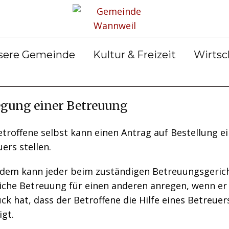
rservice
Gemeinderat
Bekanntmachun
Gemein
gen
ter &
Ortsrecht
Gemein
ilungen
Abfall &
er
sere Gemeinde
Kultur & Freizeit
Wirtsc
Entsorgung
gung einer Betreuung
troffene selbst kann einen Antrag auf Bestellung e
ers stellen.
dem kann jeder beim zuständigen Betreuungsgerich
liche Betreuung für einen anderen anregen, wenn er
ck hat, dass der Betroffene die Hilfe eines Betreuer
gt.