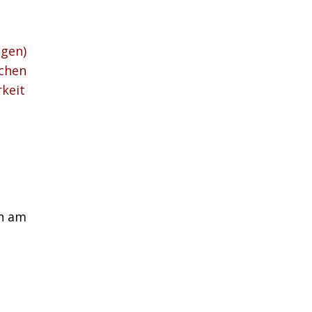
ngen)
achen
rkeit
n am