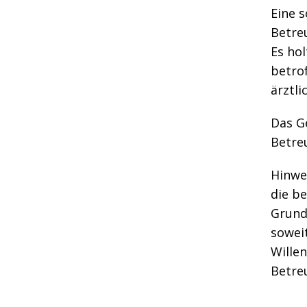
Eine 
Betreu
Es hol
betro
ärztli
Das G
Betre
Hinwei
die be
Grundr
soweit
Willen
Betreu