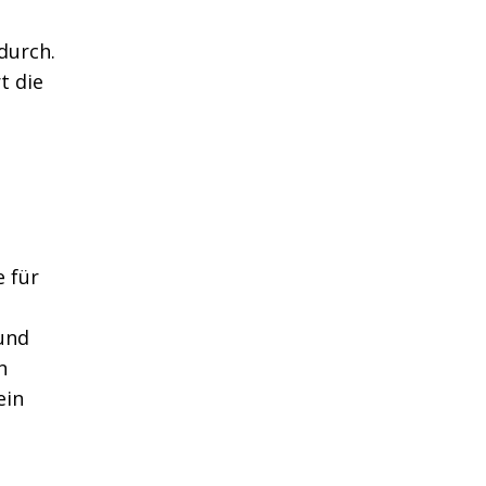
durch.
t die
e für
 und
n
ein