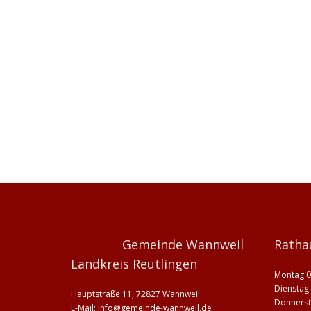
Gemeinde Wannweil
Ratha
Landkreis Reutlingen
Montag 0
Dienstag 
Hauptstraße 11, 72827 Wannweil
Donnerst
E-Mail:
info@gemeinde-wannweil.de