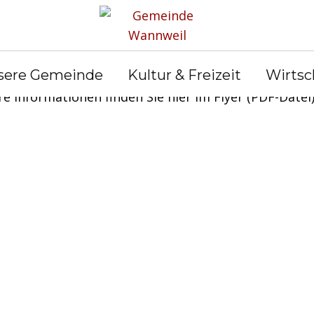
ellung der Suchraumkulissen in der Region Neckar-A
sere Gemeinde
Kultur & Freizeit
Wirtsc
e Informationen finden Sie hier im Flyer (PDF-Datei)