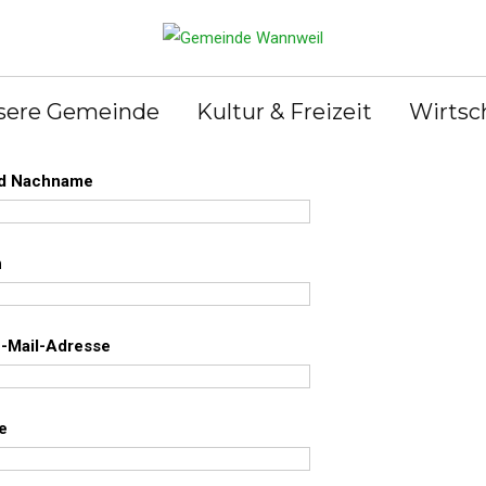
mular zur Aufnahme ukrainischer
sere Gemeinde
Kultur & Freizeit
Wirtsc
htlinge
nd Nachname
n
E-Mail-Adresse
e