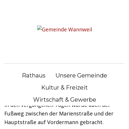
S
k
i
Unser Bauhof für Sie im
p
Einsatz
t
o
c
o
n
Dank der Mitarbeiter unseres Bauhofes blüht
Rathaus
Unsere Gemeinde
t
Wannweil auf, wie z.B. am Ortseingang und in
e
Kultur & Freizeit
der Kirchentellinsfurter Straße.
n
Wirtschaft & Gewerbe
t
In den vergangenen Tagen wurde auch der
Fußweg zwischen der Marienstraße und der
Hauptstraße auf Vordermann gebracht.