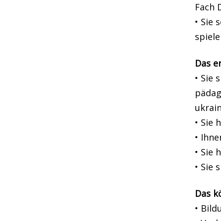
Fach 
• Sie 
spiel
Das e
• Sie 
pädag
ukrai
• Sie
• Ihne
• Sie
• Sie 
Das k
• Bild