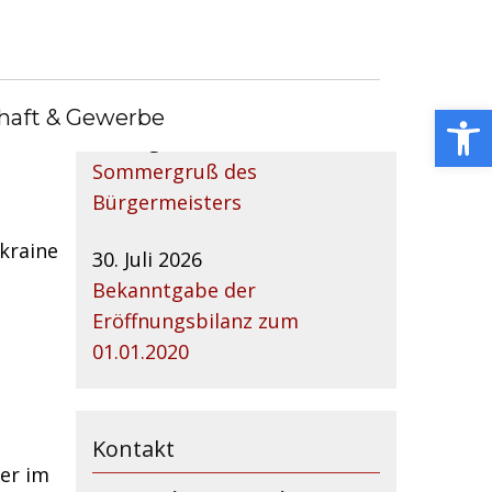
Nachrichtenarchiv
euung,
Open toolbar
haft & Gewerbe
r in
04. August 2026
Sommergruß des
Bürgermeisters
kraine
30. Juli 2026
Bekanntgabe der
Eröffnungsbilanz zum
01.01.2020
Kontakt
er im