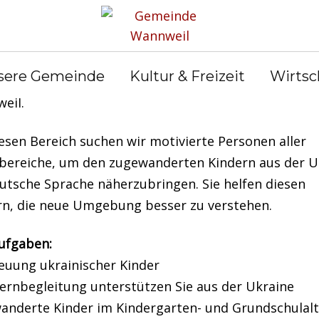
uchen dringend Unterstützung (m/w/d) für die Betr
sere Gemeinde
Kultur & Freizeit
Wirtsc
ch-Nachhilfe und Lernbegleitung ukrainischer Kinde
eil.
esen Bereich suchen wir motivierte Personen aller
sbereiche, um den zugewanderten Kindern aus der U
eutsche Sprache näherzubringen. Sie helfen diesen
rn, die neue Umgebung besser zu verstehen.
Aufgaben:
reuung ukrainischer Kinder
Lernbegleitung unterstützen Sie aus der Ukraine
anderte Kinder im Kindergarten- und Grundschulalt