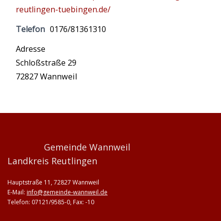
reutlingen-tuebingen.de/
Telefon
0176/81361310
Adresse
Schloßstraße 29
72827 Wannweil
Gemeinde Wannweil
Landkreis Reutlingen
Hauptstraße 11, 72827 Wannweil
E-Mail:
info@gemeinde-wannweil.de
Telefon: 07121/9585-0, Fax: -10