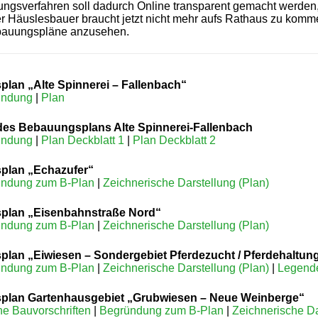
gsverfahren soll dadurch Online transparent gemacht werden, 
r Häuslesbauer braucht jetzt nicht mehr aufs Rathaus zu komm
bauungspläne anzusehen.
lan „Alte Spinnerei – Fallenbach“
ündung
|
Plan
des Bebauungsplans Alte Spinnerei-Fallenbach
ündung
|
Plan Deckblatt 1
|
Plan Deckblatt 2
plan „Echazufer“
ndung zum B-Plan
|
Zeichnerische Darstellung (Plan)
plan „Eisenbahnstraße Nord“
ndung zum B-Plan
|
Zeichnerische Darstellung (Plan)
plan „Eiwiesen – Sondergebiet Pferdezucht / Pferdehaltun
ndung zum B-Plan
|
Zeichnerische Darstellung (Plan)
|
Legend
plan Gartenhausgebiet „Grubwiesen – Neue Weinberge“
he Bauvorschriften
|
Begründung zum B-Plan
|
Zeichnerische Da