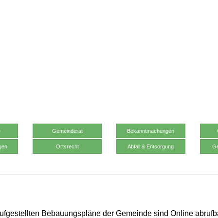
e
Gemeinderat
Bekanntmachungen
gen
Ortsrecht
Abfall & Entsorgung
Ge
aufgestellten Bebauungspläne der Gemeinde sind Online abrufb