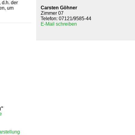
d.h. der
Carsten Göhner
en, um
Zimmer 07
Telefon: 07121/9585-44
E-Mail schreiben
g“
e
rstellung