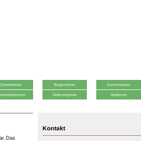
Gemeindebote
Bürgermeister
Kummerkasten
meindebücherei
Stellenangebote
Notdienste
Kontakt
ar.
Das