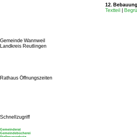
12. Bebauung
Textteil
|
Begrü
Gemeinde Wannweil
Landkreis Reutlingen
Hauptstraße 11, 72827 Wannweil
E-Mail:
info@gemeinde-wannweil.de
Telefon: 07121/9585-0, Fax: -10
Rathaus Öffnungszeiten
Montag 08:00–12:00
Dienstag 08:00–12:00, 15:00–18:30
Donnerstag 08:00–12:00
Freitag 08:00–12:00
Mi / Sa / So: Geschlossen
Schnellzugriff
Gemeinderat
Gemeindebücherei
Stellenangebote