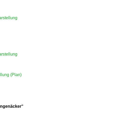
rstellung
rstellung
llung (Plan)
engenäcker“