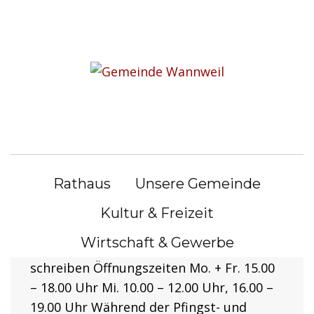
S
k
i
Der Schöne und das Biest –
p
Zauberei Comedy am
t
o
14.10.22
c
o
Am 14.10.22 um 20 Uhr Gemeindehaus
n
Wannweil VVK: Tel: 07121/958561, oder E-
Rathaus
Unsere Gemeinde
t
Mail schreiben VVK: 18€, AK:20€ zurück
e
zur Gemeindebücherei Kontakt
Kultur & Freizeit
n
Gemeindebücherei Hauptstraße 11 72827
Wirtschaft & Gewerbe
t
Wannweil Telefon: 07121/958561 E-Mail
schreiben Öffnungszeiten Mo. + Fr. 15.00
– 18.00 Uhr Mi. 10.00 – 12.00 Uhr, 16.00 –
19.00 Uhr Während der Pfingst- und