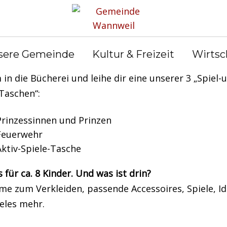
rgeburtstag und noch keine Idee?
sere Gemeinde
Kultur & Freizeit
Wirtsc
n die Bücherei und leihe dir eine unserer 3 „Spiel-
Taschen“:
Prinzessinnen und Prinzen
Feuerwehr
Aktiv-Spiele-Tasche
s für ca. 8 Kinder. Und was ist drin?
me zum Verkleiden, passende Accessoires, Spiele, I
eles mehr.