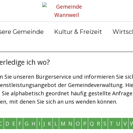
Aktuelles
Gemeinderat
Abfall & Entsorgung
& Abteilungen
Ortsrecht
Bekanntmachungen
sere Gemeinde
Kultur & Freizeit
Wirtsc
gerservice
Wahlen
Notdienste
erledige ich wo?
n Sie unseren Bürgerservice und informieren Sie sic
ienstleistungsangebot der Gemeindeverwaltung. Hi
 Sie alphabetisch geordnet häufig gestellte Anfrage
gen, mit denen Sie sich an uns wenden können.
C
D
E
F
G
H
I
J
K
L
M
N
O
P
Q
R
S
T
U
V