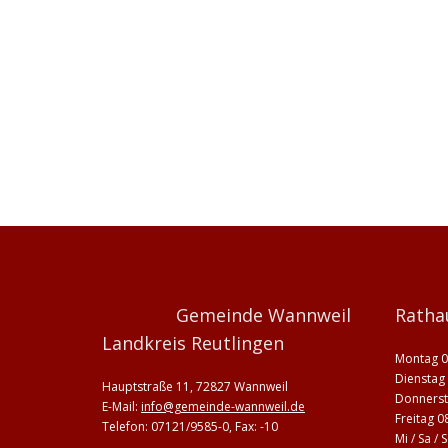
Gemeinde Wannweil
Ratha
Landkreis Reutlingen
Montag 0
Dienstag 
Hauptstraße 11, 72827 Wannweil
Donnerst
E-Mail:
info@gemeinde-wannweil.de
Freitag 0
Telefon: 07121/9585-0, Fax: -10
Mi / Sa /