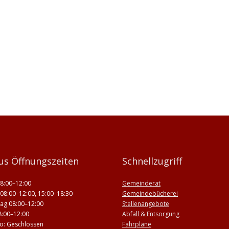
us Öffnungszeiten
Schnellzugriff
8:00–12:00
Gemeinderat
08:00–12:00, 15:00–18:30
Gemeindebücherei
ag 08:00–12:00
Stellenangebote
8:00–12:00
Abfall & Entsorgung
 So: Geschlossen
Fahrpläne