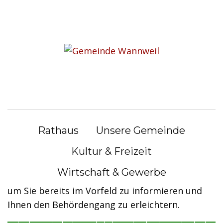
S
k
Sie befinden sich hier:
i
Bürgerservice
|
Lebenslagen
p
t
Lebenslagen
o
c
o
Alle Lebenslagen in der Übersicht
n
Rathaus
Unsere Gemeinde
t
Die nachfolgenden Seiten sollen Ihnen helfen
e
und einen Überblick über unsere Tätigkeiten
Kultur & Freizeit
n
geben. Wir haben deshalb „typische
Wirtschaft & Gewerbe
t
Lebenslagen“ und Anliegen zusammengefasst,
um Sie bereits im Vorfeld zu informieren und
Ihnen den Behördengang zu erleichtern.