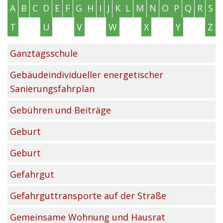
A
B
C
D
E
F
G
H
I
J
K
L
M
N
O
P
Q
R
S
T
U
V
W
X
Y
Z
Ganztagsschule
Gebäudeindividueller energetischer
Sanierungsfahrplan
Gebühren und Beiträge
Geburt
Geburt
Gefahrgut
Gefahrguttransporte auf der Straße
Gemeinsame Wohnung und Hausrat