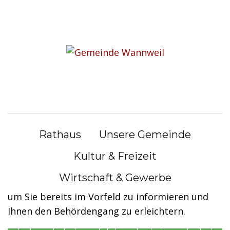
S
k
Sie befinden sich hier:
i
Bürgerservice
|
Lebenslagen
p
t
Lebenslagen
o
c
o
Alle Lebenslagen in der Übersicht
n
Rathaus
Unsere Gemeinde
t
Die nachfolgenden Seiten sollen Ihnen helfen
e
und einen Überblick über unsere Tätigkeiten
Kultur & Freizeit
n
geben. Wir haben deshalb „typische
Wirtschaft & Gewerbe
t
Lebenslagen“ und Anliegen zusammengefasst,
um Sie bereits im Vorfeld zu informieren und
Ihnen den Behördengang zu erleichtern.