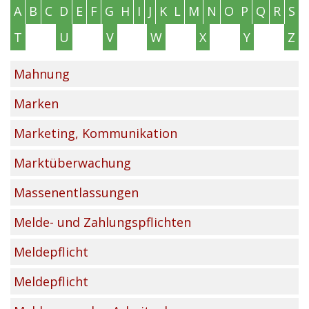
A
B
C
D
E
F
G
H
I
J
K
L
M
N
O
P
Q
R
S
T
U
V
W
X
Y
Z
Mahnung
Marken
Marketing, Kommunikation
Marktüberwachung
Massenentlassungen
Melde- und Zahlungspflichten
Meldepflicht
Meldepflicht