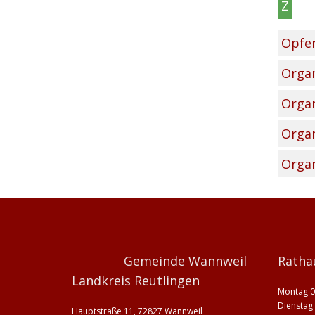
Z
Opfer
Organ
Organ
Organ
Organ
Gemeinde Wannweil
Ratha
Landkreis Reutlingen
Montag 0
Dienstag 
Hauptstraße 11, 72827 Wannweil