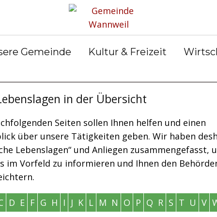
rservice
Gemeinderat
Bekanntmachun
Gemein
gen
ter &
Ortsrecht
Gemein
ilungen
Abfall &
er
sere Gemeinde
Kultur & Freizeit
Wirtsc
Entsorgung
 Lebenslagen in der Übersicht
chfolgenden Seiten sollen Ihnen helfen und einen
lick über unsere Tätigkeiten geben. Wir haben des
sche Lebenslagen“ und Anliegen zusammengefasst, 
ts im Vorfeld zu informieren und Ihnen den Behörd
eichtern.
C
D
E
F
G
H
I
J
K
L
M
N
O
P
Q
R
S
T
U
V