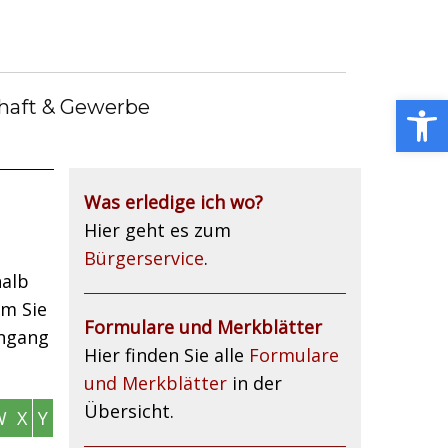
debote
Bürgermeister
Kummerkasten
debüch
Stellenangebote
Notdienste
ei
Open toolbar
haft & Gewerbe
Was erledige ich wo?
Hier geht es zum
Bürgerservice
.
halb
um Sie
Formulare und Merkblätter
engang
Hier finden Sie alle
Formulare
und Merkblätter
in der
Übersicht.
W
X
Y