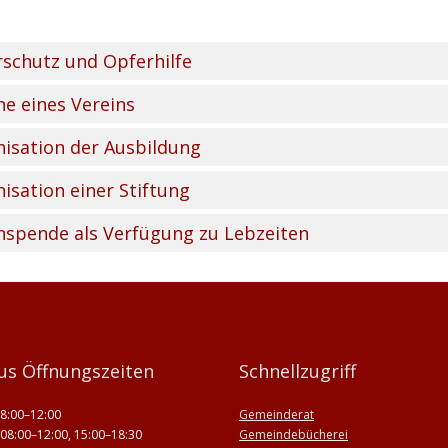
schutz und Opferhilfe
e eines Vereins
isation der Ausbildung
isation einer Stiftung
spende als Verfügung zu Lebzeiten
us Öffnungszeiten
Schnellzugriff
8:00–12:00
Gemeinderat
08:00–12:00, 15:00–18:30
Gemeindebücherei