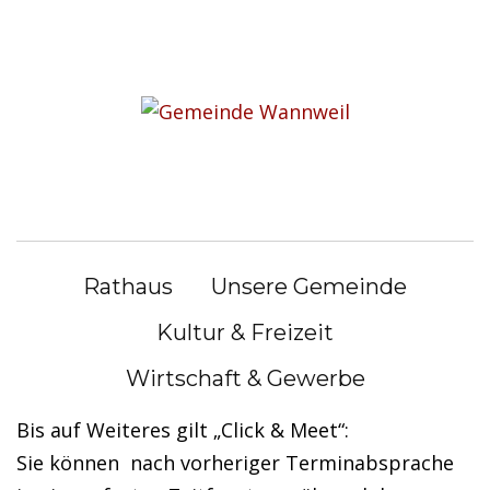
S
k
i
Besuch der Bücherei
p
t
o
Besuch der Bücherei nach Terminabsprache
c
möglich
o
n
Aufgrund der gültigen Corona-Verordnung zur
Rathaus
Unsere Gemeinde
t
Eindämmung der Pandemie, kann die Bücherei
e
Kultur & Freizeit
jetzt auch
nach vorheriger Terminabsprache
n
besucht
werden.
Wirtschaft & Gewerbe
t
Bis auf Weiteres gilt „Click & Meet“:
Sie können nach vorheriger Terminabsprache