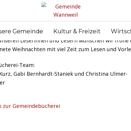
3.12.21 bis 07.01.2022
bleibt die Bücherei geschlosse
sere Gemeinde
Kultur & Freizeit
Wirtsc
 unseren Leserinnen und Lesern wünschen wir frohe
nete Weihnachten mit viel Zeit zum Lesen und Vorle
ücherei-Team:
Kurz, Gabi Bernhardt-Staniek und Christina Ulmer-
er
k zur Gemeindebücherei