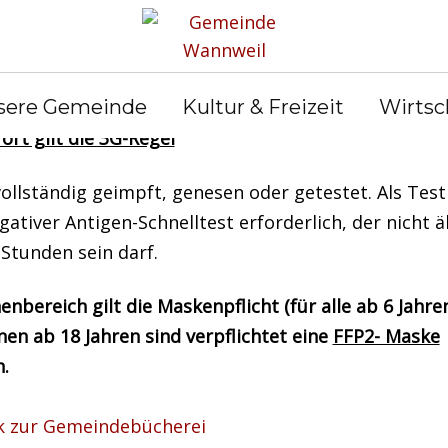
a Verordnung, Baden-Württemberg, Stand 23.02.22
sere Gemeinde
Kultur & Freizeit
Wirtsc
ort gilt die 3G-Regel
vollständig geimpft, genesen oder getestet. Als Test 
gativer Antigen-Schnelltest erforderlich, der nicht ä
 Stunden sein darf.
enbereich gilt die Maskenpflicht (für alle ab 6 Jahren
en ab 18 Jahren sind verpflichtet eine
FFP2- Maske
.
k zur Gemeindebücherei